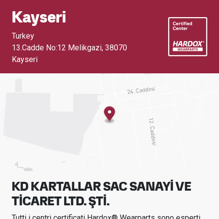
Kayseri
Turkey
13.Cadde No:12 Melikgazi
,
38070
Kayseri
KD KARTALLAR SAC SANAYİ VE
TİCARET LTD. ŞTİ.
Tutti i centri certificati Hardox® Wearparts sono esperti