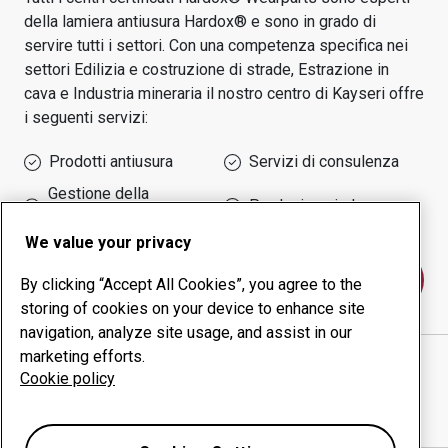
della lamiera antiusura Hardox® e sono in grado di
servire tutti i settori.
Con una competenza specifica nei
settori
Edilizia e costruzione di strade, Estrazione in
cava e Industria mineraria
il nostro centro di
Kayseri
offre
i seguenti servizi:
Prodotti antiusura
Servizi di consulenza
Gestione della
Produzione in-house
produttività
We value your privacy
Contattaci
By clicking “Accept All Cookies”, you agree to the
storing of cookies on your device to enhance site
navigation, analyze site usage, and assist in our
marketing efforts.
KD KARTALLAR SAC SANAYİ VE TİCARET LTD. ŞTİ.
Cookie policy
sito web
Mostra indicazioni stradali in Google Maps