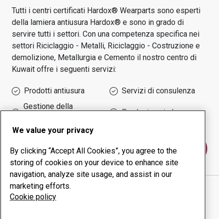
Tutti i centri certificati Hardox® Wearparts sono esperti
della lamiera antiusura Hardox® e sono in grado di
servire tutti i settori.
Con una competenza specifica nei
settori
Riciclaggio - Metalli, Riciclaggio - Costruzione e
demolizione, Metallurgia e Cemento
il nostro centro di
Kuwait
offre i seguenti servizi:
Prodotti antiusura
Servizi di consulenza
Gestione della
Produzione in-house
produttività
We value your privacy
Contattaci
By clicking “Accept All Cookies”, you agree to the
storing of cookies on your device to enhance site
navigation, analyze site usage, and assist in our
marketing efforts.
TECHNO SERVICES GENERAL TRADING & CO
sito
Cookie policy
web
Mostra indicazioni stradali in Google Maps