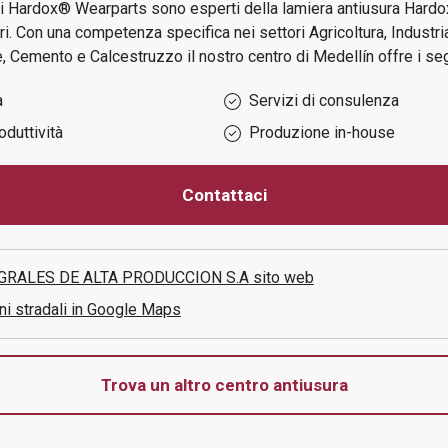
icati Hardox® Wearparts sono esperti della lamiera antiusura Hard
ri.
Con una competenza specifica nei settori
Agricoltura, Industri
e, Cemento e Calcestruzzo
il nostro centro di
Medellín
offre i seg
a
Servizi di consulenza
oduttività
Produzione in-house
Contattaci
GRALES DE ALTA PRODUCCION S.A
sito web
ni stradali in Google Maps
Trova un altro centro antiusura