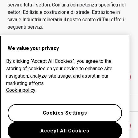
servire tutti i settori.
Con una competenza specifica nei
settori
Edilizia e costruzione di strade, Estrazione in
cava e Industria mineraria
il nostro centro di
Tau
offre i
seguenti servizi:
Prodotti antiusura
Servizi di consulenza
We value your privacy
Gestione della
Produzione in-house
produttività
By clicking “Accept All Cookies”, you agree to the
storing of cookies on your device to enhance site
navigation, analyze site usage, and assist in our
Contattaci
marketing efforts.
Cookie policy
Mostra indicazioni stradali in Google Maps
Cookies Settings
Trova un altro centro antiusura
Accept All Cookies