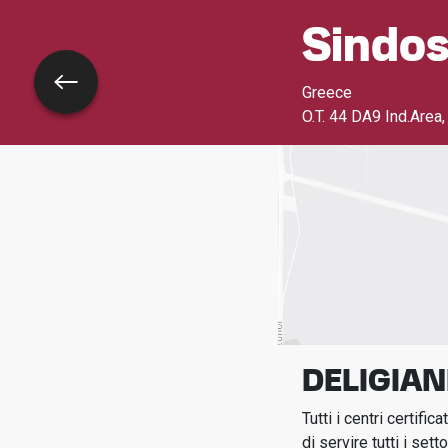
Sindos
Torna indietro
Greece
O.T. 44 DA9 Ind.Area
DELIGIAN
Tutti i centri certif
di servire tutti i setto