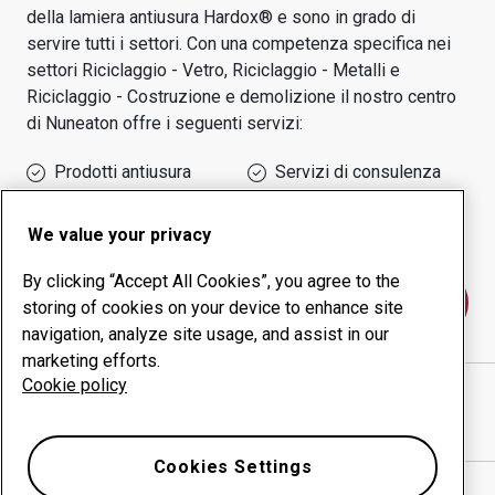
della lamiera antiusura Hardox® e sono in grado di
servire tutti i settori.
Con una competenza specifica nei
settori
Riciclaggio - Vetro, Riciclaggio - Metalli e
Riciclaggio - Costruzione e demolizione
il nostro centro
di
Nuneaton
offre i seguenti servizi:
Prodotti antiusura
Servizi di consulenza
Gestione della
Produzione in-house
produttività
We value your privacy
By clicking “Accept All Cookies”, you agree to the
Contattaci
storing of cookies on your device to enhance site
navigation, analyze site usage, and assist in our
marketing efforts.
Cookie policy
STEELPRO LIMITED
sito web
Mostra indicazioni stradali in Google Maps
Cookies Settings