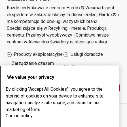
Każde certyfikowane centrum Hardox® Wearparts jest
ekspertem w zakresie blachy trudnościeralnej Hardox® i
ma kompetencje do obsługi wszystkich branż.
Specjalizujące się w
Recykling - metale, Produkcja
cementu, Przemysł wydobywczy i Górnictwo
nasze
centrum w
Alexandria
świadczy następujące usługi:
Produkty eksploatacyjne
Usługi doradcze
Zarządzanie czasem
Własna produkcja
sprawności urządzeń
We value your privacy
Skontaktuj się z nami
By clicking “Accept All Cookies”, you agree to the
storing of cookies on your device to enhance site
navigation, analyze site usage, and assist in our
marketing efforts.
BORG EL ARAB FOR STEEL FABRICATION MOHAMED
Cookie policy
ATTIA SELIM & PAR
witryna internetowa