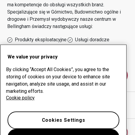
ma kompetencje do obsługi wszystkich branż.
Specjalizujące się w
Górnictwo, Budownictwo ogólne i
drogowe i Przemysł wydobywczy
nasze centrum w
Bellingham
świadczy następujące usługi:
Produkty eksploatacyjne
Usługi doradcze
Zarządzanie czasem
Własna produkcja
sprawności urządzeń
We value your privacy
By clicking “Accept All Cookies”, you agree to the
Skontaktuj się z nami
storing of cookies on your device to enhance site
navigation, analyze site usage, and assist in our
marketing efforts.
Cookie policy
BLUE STAR WELDING, LLC
witryna internetowa
Pokaż drogę w Google Maps
Cookies Settings
Znajdź inne centrum