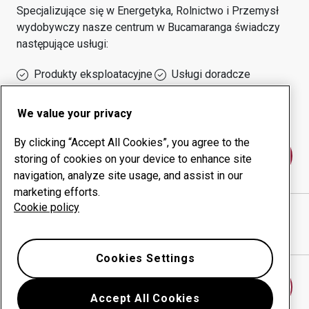
Specjalizujące się w
Energetyka, Rolnictwo i Przemysł
wydobywczy
nasze centrum w
Bucamaranga
świadczy
następujące usługi:
Produkty eksploatacyjne
Usługi doradcze
Zarządzanie czasem
Własna produkcja
sprawności urządzeń
We value your privacy
By clicking “Accept All Cookies”, you agree to the
Skontaktuj się z nami
storing of cookies on your device to enhance site
navigation, analyze site usage, and assist in our
marketing efforts.
Cookie policy
CHEA INGENIERIA SAS
witryna internetowa
Pokaż drogę w Google Maps
Cookies Settings
Znajdź inne centrum
Accept All Cookies