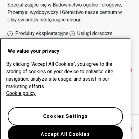
Specjalizujące się w
Budownictwo ogólne i drogowe,
Przemysł wydobywczy i Górnictwo
nasze centrum w
Clay
świadczy następujące usługi:
Produkty eksploatacyjne
Usługi doradcze
Zarządzanie czasem
Własna produkcja
sprawności urządzeń
We value your privacy
By clicking “Accept All Cookies”, you agree to the
Skontaktuj się z nami
storing of cookies on your device to enhance site
navigation, analyze site usage, and assist in our
marketing efforts.
Cookie policy
CUSTOM ENGINEERING INC
witryna internetowa
Pokaż drogę w Google Maps
Cookies Settings
Znajdź inne centrum
Accept All Cookies