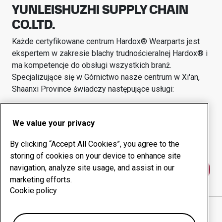
YUNLEISHUZHI SUPPLY CHAIN
CO.LTD.
Każde certyfikowane centrum Hardox® Wearparts jest
ekspertem w zakresie blachy trudnościeralnej Hardox® i
ma kompetencje do obsługi wszystkich branż.
Specjalizujące się w
Górnictwo
nasze centrum w
Xi'an,
Shaanxi Province
świadczy następujące usługi:
Produkty eksploatacyjne
Usługi doradcze
We value your privacy
Zarządzanie czasem
Własna produkcja
sprawności urządzeń
By clicking “Accept All Cookies”, you agree to the
storing of cookies on your device to enhance site
navigation, analyze site usage, and assist in our
Skontaktuj się z nami
marketing efforts.
Cookie policy
Pokaż drogę w Google Maps