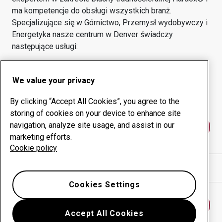
ma kompetencje do obsługi wszystkich branż.
Specjalizujące się w
Górnictwo, Przemysł wydobywczy i
Energetyka
nasze centrum w
Denver
świadczy
następujące usługi:
Produkty eksploatacyjne
Usługi doradcze
We value your privacy
Zarządzanie czasem
Własna produkcja
sprawności urządzeń
By clicking “Accept All Cookies”, you agree to the
storing of cookies on your device to enhance site
navigation, analyze site usage, and assist in our
Skontaktuj się z nami
marketing efforts.
Cookie policy
Pokaż drogę w Google Maps
Cookies Settings
Znajdź inne centrum
Accept All Cookies