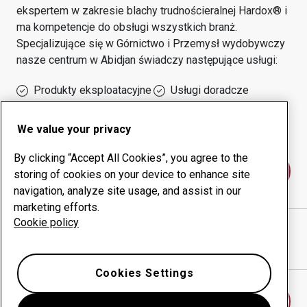
ekspertem w zakresie blachy trudnościeralnej Hardox® i
ma kompetencje do obsługi wszystkich branż.
Specjalizujące się w
Górnictwo i Przemysł wydobywczy
nasze centrum w
Abidjan
świadczy następujące usługi:
Produkty eksploatacyjne
Usługi doradcze
Zarządzanie czasem
Własna produkcja
sprawności urządzeń
We value your privacy
By clicking “Accept All Cookies”, you agree to the
Skontaktuj się z nami
storing of cookies on your device to enhance site
navigation, analyze site usage, and assist in our
marketing efforts.
Cookie policy
D.M.D. SARL
witryna internetowa
Pokaż drogę w Google Maps
Cookies Settings
Znajdź inne centrum