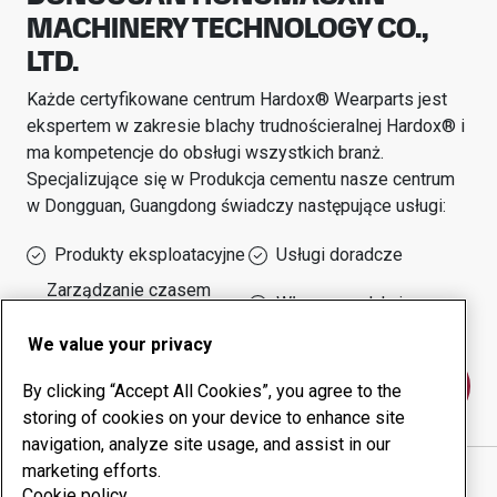
MACHINERY TECHNOLOGY CO.,
LTD.
Każde certyfikowane centrum Hardox® Wearparts jest
ekspertem w zakresie blachy trudnościeralnej Hardox® i
ma kompetencje do obsługi wszystkich branż.
Specjalizujące się w
Produkcja cementu
nasze centrum
w
Dongguan, Guangdong
świadczy następujące usługi:
Produkty eksploatacyjne
Usługi doradcze
Zarządzanie czasem
Własna produkcja
sprawności urządzeń
We value your privacy
Skontaktuj się z nami
By clicking “Accept All Cookies”, you agree to the
storing of cookies on your device to enhance site
navigation, analyze site usage, and assist in our
marketing efforts.
DONGGUAN HONGMAOXIN MACHINERY
Cookie policy