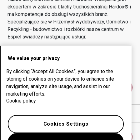
ekspertem w zakresie blachy trudnościeralnej Hardox® i
ma kompetencje do obsługi wszystkich branż.
Specjalizujące się w
Przemysł wydobywczy, Górnictwo i
Recykling - budownictwo i rozbiórki
nasze centrum w
Espiel
świadczy następujące usługi:
Produkty eksploatacyjne
Usługi doradcze
We value your privacy
Zarządzanie czasem
Własna produkcja
sprawności urządzeń
By clicking “Accept All Cookies”, you agree to the
storing of cookies on your device to enhance site
navigation, analyze site usage, and assist in our
Skontaktuj się z nami
marketing efforts.
Cookie policy
Pokaż drogę w Google Maps
Cookies Settings
Znajdź inne centrum