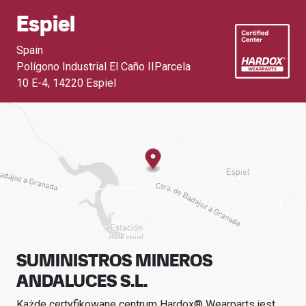
Espiel
Spain
Polígono Industrial El Caño IIParcela
10 E-4
,
14220 Espiel
SUMINISTROS MINEROS
ANDALUCES S.L.
Każde certyfikowane centrum Hardox® Wearparts jest