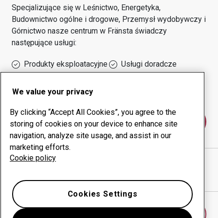
Specjalizujące się w
Leśnictwo, Energetyka,
Budownictwo ogólne i drogowe, Przemysł wydobywczy i
Górnictwo
nasze centrum w
Fränsta
świadczy
następujące usługi:
Produkty eksploatacyjne
Usługi doradcze
Zarządzanie czasem
Własna produkcja
sprawności urządzeń
We value your privacy
By clicking “Accept All Cookies”, you agree to the
Skontaktuj się z nami
storing of cookies on your device to enhance site
navigation, analyze site usage, and assist in our
marketing efforts.
Cookie policy
TORP'S VATTENSKÄRNING AB
witryna internetowa
Pokaż drogę w Google Maps
Cookies Settings
Znajdź inne centrum