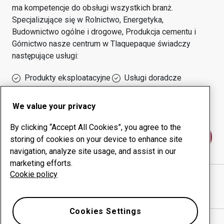
ma kompetencje do obsługi wszystkich branż.
Specjalizujące się w
Rolnictwo, Energetyka,
Budownictwo ogólne i drogowe, Produkcja cementu i
Górnictwo
nasze centrum w
Tlaquepaque
świadczy
następujące usługi:
Produkty eksploatacyjne
Usługi doradcze
Zarządzanie czasem
Własna produkcja
sprawności urządzeń
We value your privacy
By clicking “Accept All Cookies”, you agree to the
Skontaktuj się z nami
storing of cookies on your device to enhance site
navigation, analyze site usage, and assist in our
marketing efforts.
Cookie policy
ACEROS COYOTE
witryna internetowa
Pokaż drogę w Google Maps
Cookies Settings