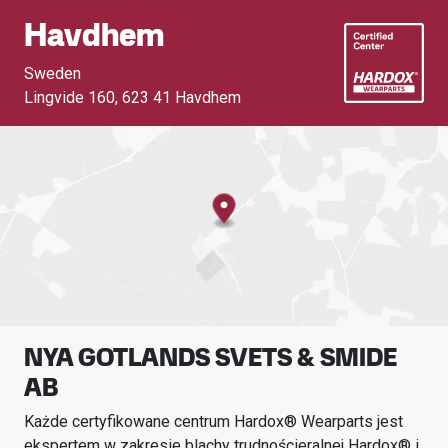
Havdhem
Sweden
Lingvide 160
,
623 41 Havdhem
NYA GOTLANDS SVETS & SMIDE
AB
Każde certyfikowane centrum Hardox® Wearparts jest
ekspertem w zakresie blachy trudnościeralnej Hardox® i