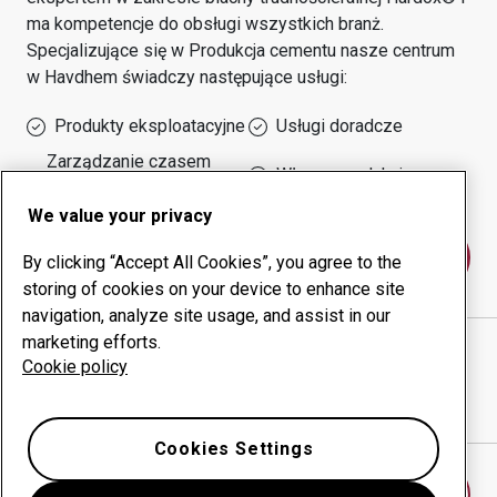
ma kompetencje do obsługi wszystkich branż.
Specjalizujące się w
Produkcja cementu
nasze centrum
w
Havdhem
świadczy następujące usługi:
Produkty eksploatacyjne
Usługi doradcze
Zarządzanie czasem
Własna produkcja
sprawności urządzeń
We value your privacy
Skontaktuj się z nami
By clicking “Accept All Cookies”, you agree to the
storing of cookies on your device to enhance site
navigation, analyze site usage, and assist in our
marketing efforts.
NYA GOTLANDS SVETS & SMIDE AB
witryna
Cookie policy
internetowa
Pokaż drogę w Google Maps
Cookies Settings
Znajdź inne centrum