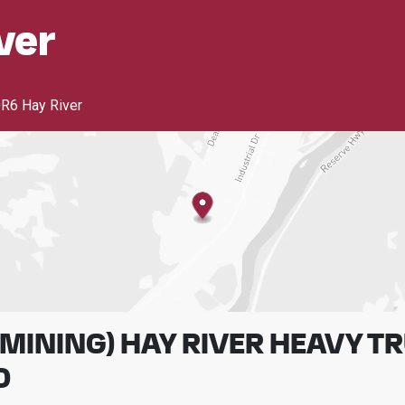
ver
R6 Hay River
MINING) HAY RIVER HEAVY T
D