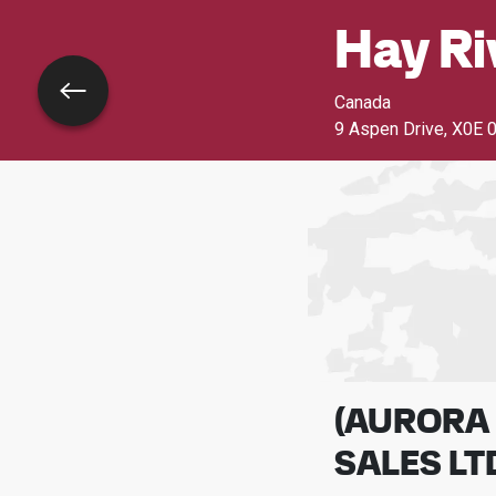
Hay Ri
Wróć
Canada
9 Aspen Drive
,
X0E 0
(AURORA 
SALES LT