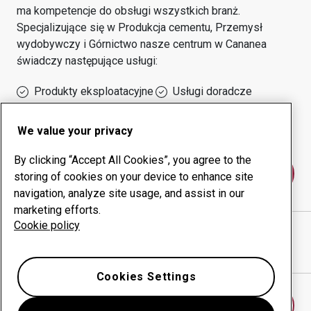
ma kompetencje do obsługi wszystkich branż.
Specjalizujące się w
Produkcja cementu, Przemysł
wydobywczy i Górnictwo
nasze centrum w
Cananea
świadczy następujące usługi:
Produkty eksploatacyjne
Usługi doradcze
Zarządzanie czasem
Własna produkcja
sprawności urządzeń
We value your privacy
By clicking “Accept All Cookies”, you agree to the
Skontaktuj się z nami
storing of cookies on your device to enhance site
navigation, analyze site usage, and assist in our
marketing efforts.
Cookie policy
ELECTRO METALIC SOLUTIONS
witryna internetowa
Pokaż drogę w Google Maps
Cookies Settings
Znajdź inne centrum