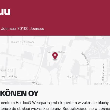
uu
0 Joensuu
,
80100 Joensuu
KKÖNEN OY
 centrum Hardox® Wearparts jest ekspertem w zakresie blachy t
encje do obsługi wszystkich branż.
Specjalizujące się w
Leśnic