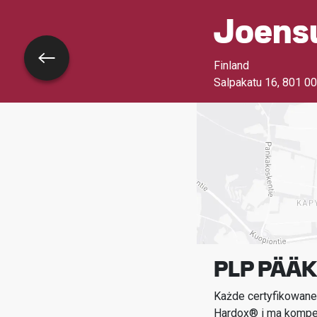
Joens
Wróć
Finland
Salpakatu 16, 801 0
PLP PÄÄ
Każde certyfikowane
Hardox® i ma kompet