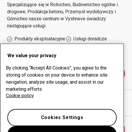
Specjalizujące się w
Rolnictwo, Budownictwo ogólne i
drogowe, Produkcja betonu, Przemysł wydobywczy i
Górnictwo
nasze centrum w
Vyshneve
świadczy
następujące usługi:
Produkty eksploatacyjne
Usługi doradcze
Zarządzanie czasem
Własna produkcja
sprawności urządzeń
We value your privacy
By clicking “Accept All Cookies”, you agree to the
Skontaktuj się z nami
storing of cookies on your device to enhance site
navigation, analyze site usage, and assist in our
marketing efforts.
Cookie policy
FERRO MAX PROTECT LLC
witryna internetowa
Pokaż drogę w Google Maps
Cookies Settings
Znajdź inne centrum