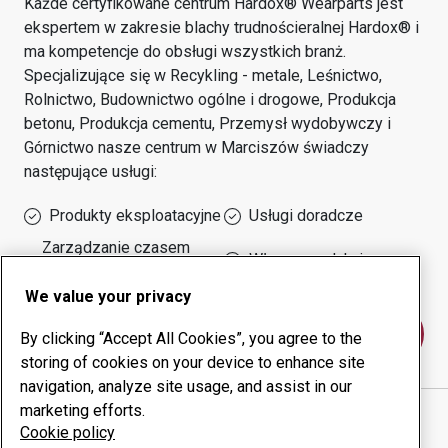
Każde certyfikowane centrum Hardox® Wearparts jest
ekspertem w zakresie blachy trudnościeralnej Hardox® i
ma kompetencje do obsługi wszystkich branż.
Specjalizujące się w
Recykling - metale, Leśnictwo,
Rolnictwo, Budownictwo ogólne i drogowe, Produkcja
betonu, Produkcja cementu, Przemysł wydobywczy i
Górnictwo
nasze centrum w
Marciszów
świadczy
następujące usługi:
Produkty eksploatacyjne
Usługi doradcze
Zarządzanie czasem
Własna produkcja
sprawności urządzeń
We value your privacy
Skontaktuj się z nami
By clicking “Accept All Cookies”, you agree to the
storing of cookies on your device to enhance site
navigation, analyze site usage, and assist in our
marketing efforts.
STAL-HURT SPOLKA CYWILNA JOZEF PTAK W
Cookie policy
SPADKU ZARZADCA SUKCES
witryna internetowa