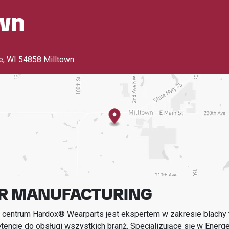
wn
e
,
WI 54858 Milltown
R MANUFACTURING
 centrum Hardox® Wearparts jest ekspertem w zakresie blachy t
encje do obsługi wszystkich branż.
Specjalizujące się w
Energe