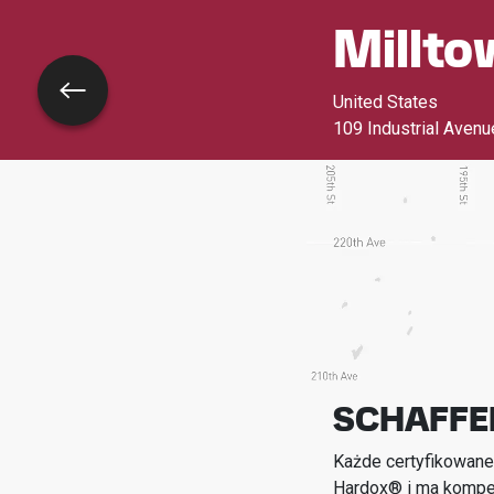
Millto
Wróć
United States
109 Industrial Avenu
SCHAFFE
Każde certyfikowane
Hardox® i ma kompet