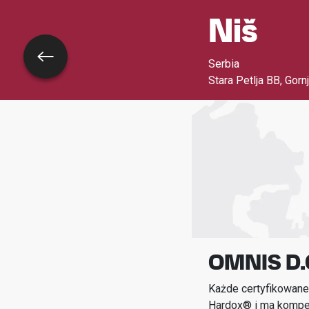
Niš
Wróć
Serbia
Stara Petlja BB, Gorn
OMNIS D.
Każde certyfikowane
Hardox® i ma kompet