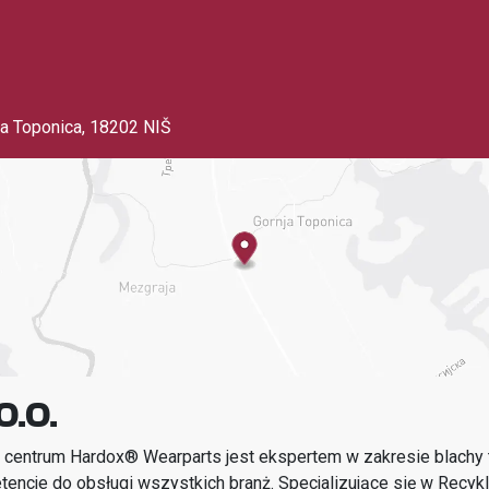
ja Toponica
,
18202 NIŠ
O.O.
 centrum Hardox® Wearparts jest ekspertem w zakresie blachy t
encje do obsługi wszystkich branż.
Specjalizujące się w
Recykl