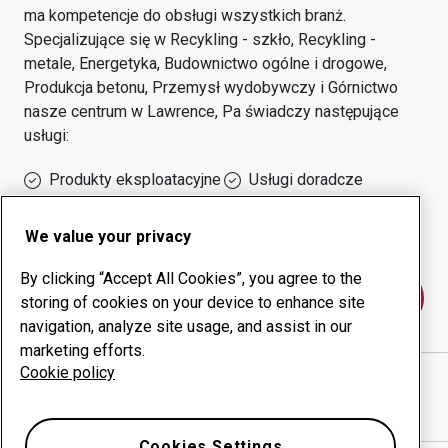
ma kompetencje do obsługi wszystkich branż.
Specjalizujące się w
Recykling - szkło, Recykling -
metale, Energetyka, Budownictwo ogólne i drogowe,
Produkcja betonu, Przemysł wydobywczy i Górnictwo
nasze centrum w
Lawrence, Pa
świadczy następujące
usługi:
Produkty eksploatacyjne
Usługi doradcze
Zarządzanie czasem
Własna produkcja
sprawności urządzeń
We value your privacy
By clicking “Accept All Cookies”, you agree to the
Skontaktuj się z nami
storing of cookies on your device to enhance site
navigation, analyze site usage, and assist in our
marketing efforts.
Cookie policy
MINERD & SONS, INC.
witryna internetowa
Pokaż drogę w Google Maps
Cookies Settings