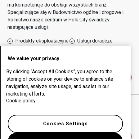
ma kompetencje do obsługi wszystkich branż.
Specjalizujące się w
Budownictwo ogólne i drogowe i
Rolnictwo
nasze centrum w
Polk City
świadczy
następujące usługi:
Produkty eksploatacyjne
Usługi doradcze
Zarządzanie czasem
Własna produkcja
sprawności urządzeń
We value your privacy
By clicking “Accept All Cookies”, you agree to the
Skontaktuj się z nami
storing of cookies on your device to enhance site
navigation, analyze site usage, and assist in our
marketing efforts.
Cookie policy
IHLE FABRICATIONS LLC
witryna internetowa
Pokaż drogę w Google Maps
Cookies Settings
Znajdź inne centrum