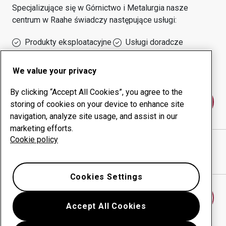
Specjalizujące się w
Górnictwo i Metalurgia
nasze
centrum w
Raahe
świadczy następujące usługi:
Produkty eksploatacyjne
Usługi doradcze
Zarządzanie czasem
Własna produkcja
sprawności urządzeń
We value your privacy
By clicking “Accept All Cookies”, you agree to the
Skontaktuj się z nami
storing of cookies on your device to enhance site
navigation, analyze site usage, and assist in our
marketing efforts.
Cookie policy
RAAHEN KONEPAJATYÖ OY
witryna internetowa
Pokaż drogę w Google Maps
Cookies Settings
Znajdź inne centrum
Accept All Cookies