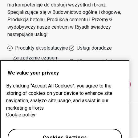
ma kompetencje do obsługi wszystkich branż.
Specjalizujące się w
Budownictwo ogólne i drogowe,
Produkcja betonu, Produkcja cementu i Przemysł
wydobywczy
nasze centrum w
Riyadh
świadczy
następujące usługi:
Produkty eksploatacyjne
Usługi doradcze
Zarządzanie czasem
Własna produkcja
sprawności urządzeń
We value your privacy
Skontaktuj się z nami
By clicking “Accept All Cookies”, you agree to the
storing of cookies on your device to enhance site
navigation, analyze site usage, and assist in our
marketing efforts.
ULTAMETALLIC ESTABLISHMENT
witryna
Cookie policy
internetowa
Pokaż drogę w Google Maps
Cookies Settings