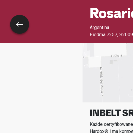
Rosari
Wróć
Argentina
Biedma 7257
,
S2009
INBELT S
Każde certyfikowane
Hardox® i ma kompet