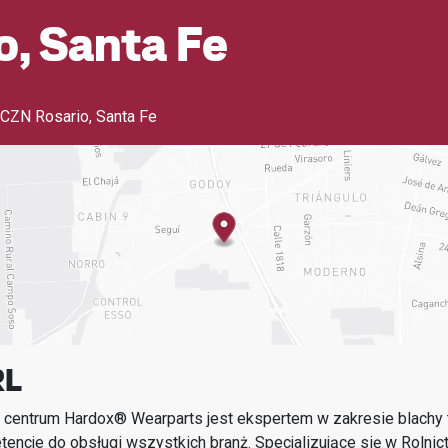
o, Santa Fe
CZN Rosario, Santa Fe
RL
 centrum Hardox® Wearparts jest ekspertem w zakresie blachy t
encje do obsługi wszystkich branż.
Specjalizujące się w
Rolnic