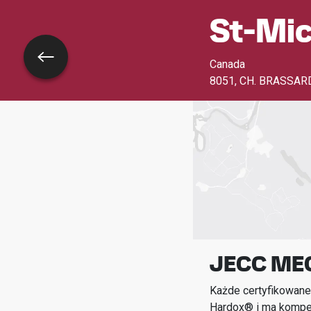
St-Mic
Wróć
Canada
8051, CH. BRASSAR
JECC ME
Każde certyfikowane
Hardox® i ma kompet