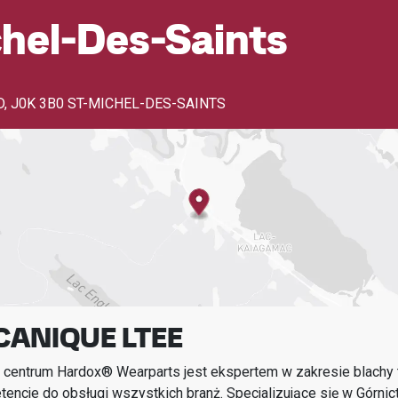
hel-Des-Saints
D
,
J0K 3B0 ST-MICHEL-DES-SAINTS
CANIQUE LTEE
 centrum Hardox® Wearparts jest ekspertem w zakresie blachy t
encje do obsługi wszystkich branż.
Specjalizujące się w
Górnic