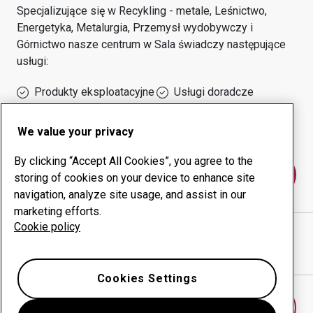
Specjalizujące się w
Recykling - metale, Leśnictwo,
Energetyka, Metalurgia, Przemysł wydobywczy i
Górnictwo
nasze centrum w
Sala
świadczy następujące
usługi:
Produkty eksploatacyjne
Usługi doradcze
Zarządzanie czasem
Własna produkcja
sprawności urządzeń
We value your privacy
By clicking “Accept All Cookies”, you agree to the
Skontaktuj się z nami
storing of cookies on your device to enhance site
navigation, analyze site usage, and assist in our
marketing efforts.
Cookie policy
M O K PER JANSSON AB
witryna internetowa
Pokaż drogę w Google Maps
Cookies Settings
Znajdź inne centrum