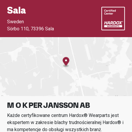
Sala
Sweden
Sörbo 110
,
73396 Sala
M O K PER JANSSON AB
Każde certyfikowane centrum Hardox® Wearparts jest
ekspertem w zakresie blachy trudnościeralnej Hardox® i
ma kompetencje do obsługi wszystkich branż.