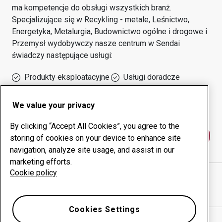
ma kompetencje do obsługi wszystkich branż.
Specjalizujące się w
Recykling - metale, Leśnictwo,
Energetyka, Metalurgia, Budownictwo ogólne i drogowe i
Przemysł wydobywczy
nasze centrum w
Sendai
świadczy następujące usługi:
Produkty eksploatacyjne
Usługi doradcze
Zarządzanie czasem
Własna produkcja
sprawności urządzeń
We value your privacy
By clicking “Accept All Cookies”, you agree to the
Skontaktuj się z nami
storing of cookies on your device to enhance site
navigation, analyze site usage, and assist in our
marketing efforts.
Cookie policy
KAHOKU SHEARING CO., LTD.
witryna internetowa
Pokaż drogę w Google Maps
Cookies Settings