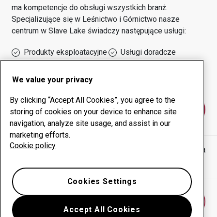
ma kompetencje do obsługi wszystkich branż.
Specjalizujące się w
Leśnictwo i Górnictwo
nasze
centrum w
Slave Lake
świadczy następujące usługi:
Produkty eksploatacyjne
Usługi doradcze
Zarządzanie czasem
Własna produkcja
sprawności urządzeń
We value your privacy
By clicking “Accept All Cookies”, you agree to the
Skontaktuj się z nami
storing of cookies on your device to enhance site
navigation, analyze site usage, and assist in our
marketing efforts.
Cookie policy
HEAVY EQUIPMENT REPAIR LTD.
witryna internetowa
Pokaż drogę w Google Maps
Cookies Settings
Znajdź inne centrum
Accept All Cookies