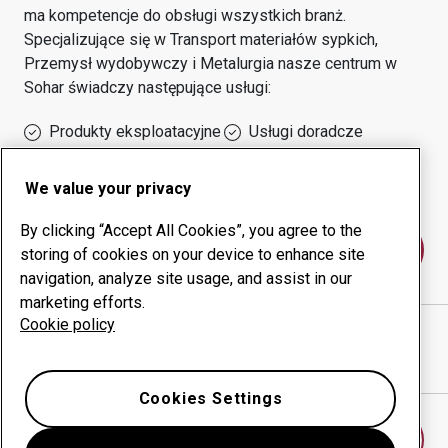
ma kompetencje do obsługi wszystkich branż.
Specjalizujące się w
Transport materiałów sypkich,
Przemysł wydobywczy i Metalurgia
nasze centrum w
Sohar
świadczy następujące usługi:
Produkty eksploatacyjne
Usługi doradcze
Zarządzanie czasem
Własna produkcja
sprawności urządzeń
We value your privacy
By clicking “Accept All Cookies”, you agree to the
Skontaktuj się z nami
storing of cookies on your device to enhance site
navigation, analyze site usage, and assist in our
marketing efforts.
Cookie policy
A ONE ENGINEERING LLC
witryna internetowa
Pokaż drogę w Google Maps
Cookies Settings
Znajdź inne centrum