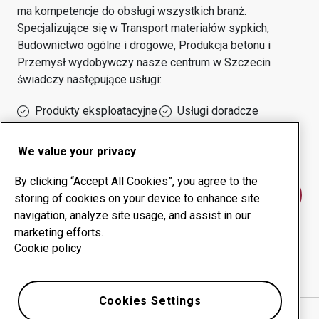
ma kompetencje do obsługi wszystkich branż.
Specjalizujące się w
Transport materiałów sypkich,
Budownictwo ogólne i drogowe, Produkcja betonu i
Przemysł wydobywczy
nasze centrum w
Szczecin
świadczy następujące usługi:
Produkty eksploatacyjne
Usługi doradcze
Zarządzanie czasem
Własna produkcja
sprawności urządzeń
We value your privacy
By clicking “Accept All Cookies”, you agree to the
Skontaktuj się z nami
storing of cookies on your device to enhance site
navigation, analyze site usage, and assist in our
marketing efforts.
Cookie policy
HURTOSTAL 2 SP. Z O.O.
witryna internetowa
Pokaż drogę w Google Maps
Cookies Settings