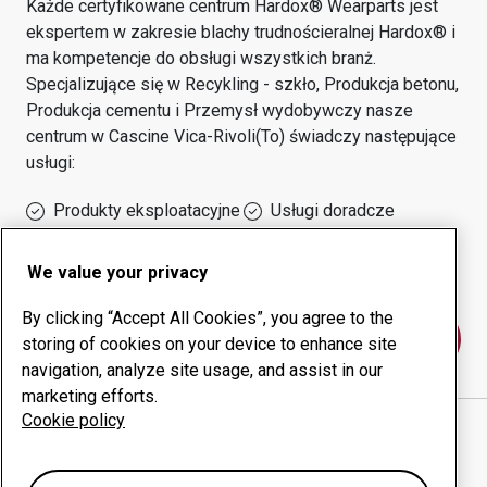
Każde certyfikowane centrum Hardox® Wearparts jest
ekspertem w zakresie blachy trudnościeralnej Hardox® i
ma kompetencje do obsługi wszystkich branż.
Specjalizujące się w
Recykling - szkło, Produkcja betonu,
Produkcja cementu i Przemysł wydobywczy
nasze
centrum w
Cascine Vica-Rivoli(to)
świadczy następujące
usługi:
Produkty eksploatacyjne
Usługi doradcze
Zarządzanie czasem
Własna produkcja
sprawności urządzeń
We value your privacy
By clicking “Accept All Cookies”, you agree to the
Skontaktuj się z nami
storing of cookies on your device to enhance site
navigation, analyze site usage, and assist in our
marketing efforts.
Cookie policy
GIORGIO NOVARA SRL
witryna internetowa
Pokaż drogę w Google Maps