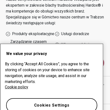
ekspertem w zakresie blachy trudnościeralnej Hardox® i
ma kompetencje do obsługi wszystkich branż.
Specjalizujące się w
Górnictwo
nasze centrum w
Trabzon
świadczy następujące usługi:
Produkty eksploatacyjne
Usługi doradcze
Zarządzanie czasem
Własna produkcja
sprawności urządzeń
We value your privacy
Skontaktuj się z nami
By clicking “Accept All Cookies”, you agree to the
storing of cookies on your device to enhance site
navigation, analyze site usage, and assist in our
marketing efforts.
ÇOLAKOĞLU MÜHENDİSLİK MAKİNA VE TİC. LTD. ŞTİ.
Cookie policy
witryna internetowa
Pokaż drogę w Google Maps
Cookies Settings