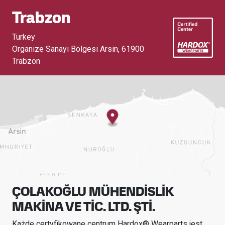
Trabzon
Turkey
Organize Sanayi Bölgesi Arsin
,
61900
Trabzon
ÇOLAKOĞLU MÜHENDİSLİK
MAKİNA VE TİC. LTD. ŞTİ.
Każde certyfikowane centrum Hardox® Wearparts jest