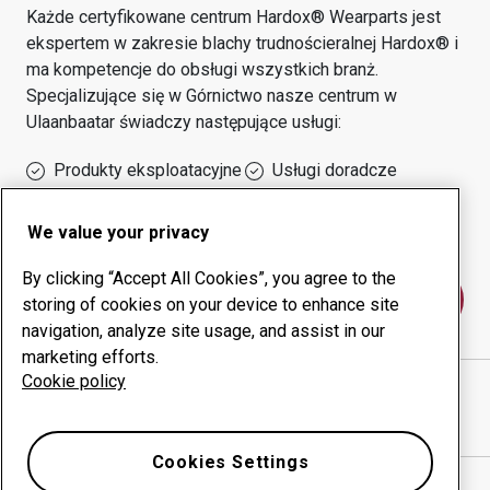
Każde certyfikowane centrum Hardox® Wearparts jest
ekspertem w zakresie blachy trudnościeralnej Hardox® i
ma kompetencje do obsługi wszystkich branż.
Specjalizujące się w
Górnictwo
nasze centrum w
Ulaanbaatar
świadczy następujące usługi:
Produkty eksploatacyjne
Usługi doradcze
Zarządzanie czasem
Własna produkcja
sprawności urządzeń
We value your privacy
By clicking “Accept All Cookies”, you agree to the
Skontaktuj się z nami
storing of cookies on your device to enhance site
navigation, analyze site usage, and assist in our
marketing efforts.
Cookie policy
ZM ENGINEERING LLC
witryna internetowa
Pokaż drogę w Google Maps
Cookies Settings