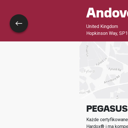
Andov
Wróć
United Kingdom
Hopkinson Way
,
SP1
PEGASUS 
Każde certyfikowane
Hardox® i ma kompet