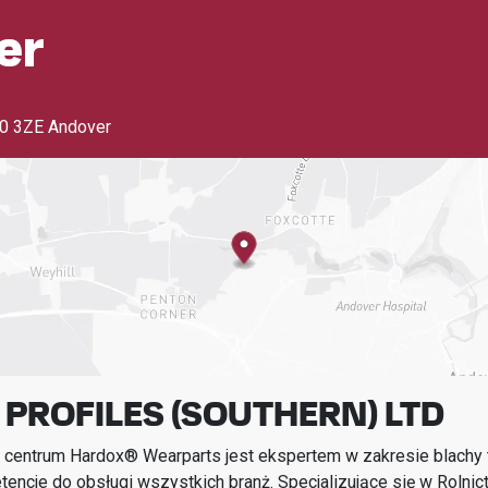
er
0 3ZE Andover
PROFILES (SOUTHERN) LTD
 centrum Hardox® Wearparts jest ekspertem w zakresie blachy t
encje do obsługi wszystkich branż.
Specjalizujące się w
Rolnic