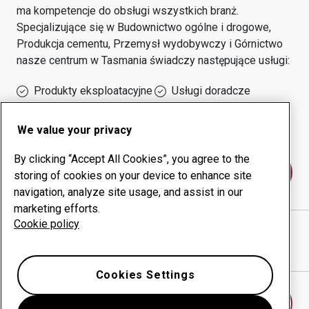
ma kompetencje do obsługi wszystkich branż.
Specjalizujące się w
Budownictwo ogólne i drogowe,
Produkcja cementu, Przemysł wydobywczy i Górnictwo
nasze centrum w
Tasmania
świadczy następujące usługi:
Produkty eksploatacyjne
Usługi doradcze
Zarządzanie czasem
Własna produkcja
sprawności urządzeń
We value your privacy
By clicking “Accept All Cookies”, you agree to the
Skontaktuj się z nami
storing of cookies on your device to enhance site
navigation, analyze site usage, and assist in our
marketing efforts.
Cookie policy
HAZELL BROS GROUP PTY. LTD.
witryna internetowa
Pokaż drogę w Google Maps
Cookies Settings
Znajdź inne centrum