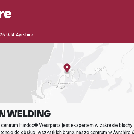
re
26 9JA Ayrshire
N WELDING
 centrum Hardox® Wearparts jest ekspertem w zakresie blachy t
encje do obsługi wszystkich branż.
nasze centrum w
Ayrshire
ś