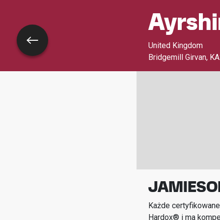
Ayrshi
Wróć
United Kingdom
Bridgemill Girvan
,
KA
JAMIESO
Każde certyfikowane
Hardox® i ma kompet