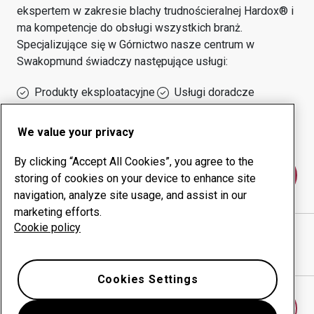
ekspertem w zakresie blachy trudnościeralnej Hardox® i
ma kompetencje do obsługi wszystkich branż.
Specjalizujące się w
Górnictwo
nasze centrum w
Swakopmund
świadczy następujące usługi:
Produkty eksploatacyjne
Usługi doradcze
Zarządzanie czasem
Własna produkcja
sprawności urządzeń
We value your privacy
By clicking “Accept All Cookies”, you agree to the
Skontaktuj się z nami
storing of cookies on your device to enhance site
navigation, analyze site usage, and assist in our
marketing efforts.
Cookie policy
NAMIBIA TOOLQUIP (PTY)LTD
witryna internetowa
Pokaż drogę w Google Maps
Cookies Settings
Znajdź inne centrum