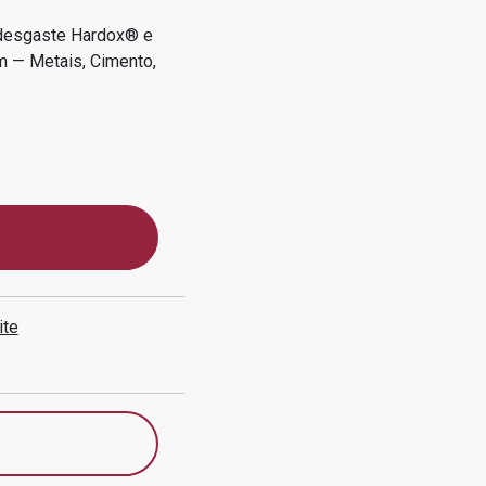
 desgaste Hardox® e
m — Metais, Cimento,
ite