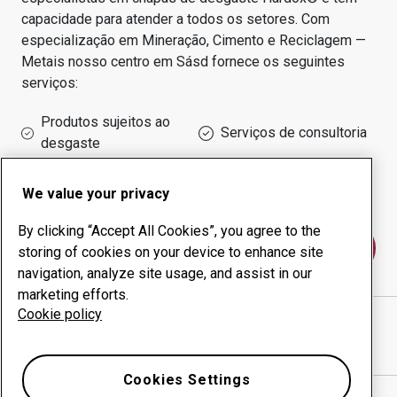
capacidade para atender a todos os setores.
Com
especialização em
Mineração, Cimento e Reciclagem —
Metais
nosso centro em
Sásd
fornece os seguintes
serviços:
Produtos sujeitos ao
Serviços de consultoria
desgaste
Administração do tempo
Produção interna
de funcionamento
We value your privacy
By clicking “Accept All Cookies”, you agree to the
Fale conosco
storing of cookies on your device to enhance site
navigation, analyze site usage, and assist in our
marketing efforts.
Cookie policy
TAMÁS FÉMIPARI ÉS KERESKEDELMI KFT.
website
Mostrar direções no Google Maps
Cookies Settings