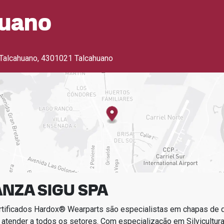
huano
 Talcahuano
,
4301021 Talcahuano
NZA SIGU SPA
rtificados Hardox® Wearparts são especialistas em chapas de
 atender a todos os setores.
Com especialização em
Silvicultur