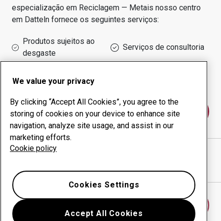
especialização em
Reciclagem — Metais
nosso centro
em
Datteln
fornece os seguintes serviços:
Produtos sujeitos ao
Serviços de consultoria
desgaste
Administração do tempo
Produção interna
de funcionamento
We value your privacy
By clicking “Accept All Cookies”, you agree to the
Fale conosco
storing of cookies on your device to enhance site
navigation, analyze site usage, and assist in our
marketing efforts.
Cookie policy
BERKENHOFF GMBH
website
Mostrar direções no Google Maps
Cookies Settings
Encontrar outro centro antidesgaste
Accept All Cookies