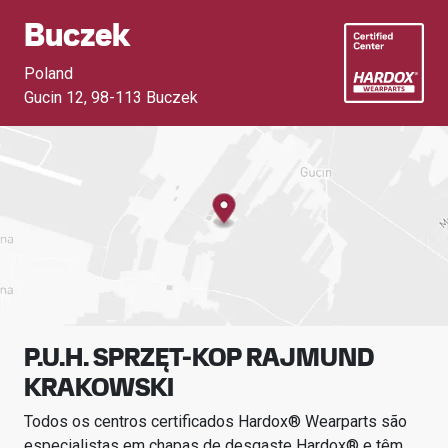
Buczek
Poland
Gucin 12
,
98-113 Buczek
P.U.H. SPRZĘT-KOP RAJMUND
KRAKOWSKI
Todos os centros certificados Hardox® Wearparts são
especialistas em chapas de desgaste Hardox® e têm