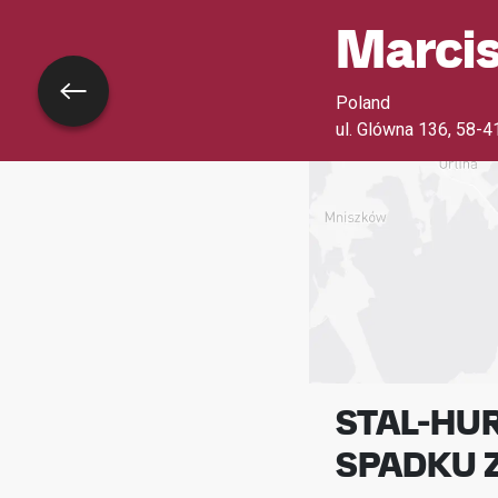
Marci
Voltar
Poland
ul. Glówna 136
,
58-4
STAL-HUR
SPADKU 