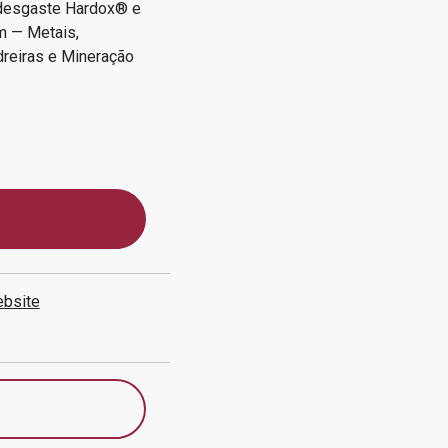
 desgaste Hardox® e
m — Metais,
edreiras e Mineração
bsite