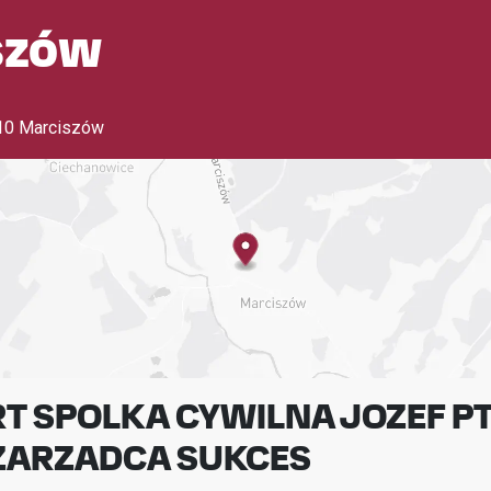
szów
10 Marciszów
T SPOLKA CYWILNA JOZEF P
ZARZADCA SUKCES