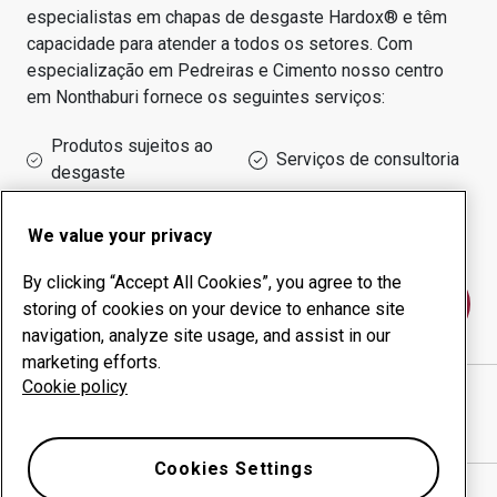
especialistas em chapas de desgaste Hardox® e têm
capacidade para atender a todos os setores.
Com
especialização em
Pedreiras e Cimento
nosso centro
em
Nonthaburi
fornece os seguintes serviços:
Produtos sujeitos ao
Serviços de consultoria
desgaste
Administração do tempo
Produção interna
de funcionamento
We value your privacy
By clicking “Accept All Cookies”, you agree to the
Fale conosco
storing of cookies on your device to enhance site
navigation, analyze site usage, and assist in our
marketing efforts.
Cookie policy
WILLIAM WONG GROUP CO., LTD.
website
Mostrar direções no Google Maps
Cookies Settings